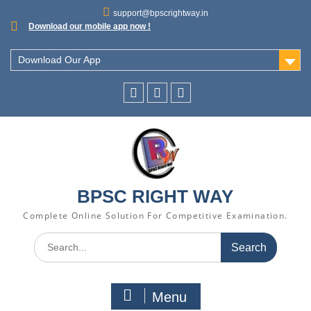
support@bpscrightway.in
Download our mobile app now !
Download Our App
BPSC RIGHT WAY
Complete Online Solution For Competitive Examination.
Menu