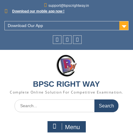
support@bpscrightway.in
Download our mobile app now !
Download Our App
BPSC RIGHT WAY
Complete Online Solution For Competitive Examination.
Menu