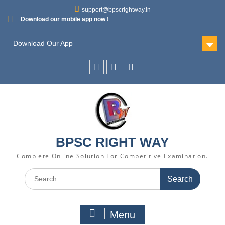
support@bpscrightway.in
Download our mobile app now !
Download Our App
BPSC RIGHT WAY
Complete Online Solution For Competitive Examination.
Menu