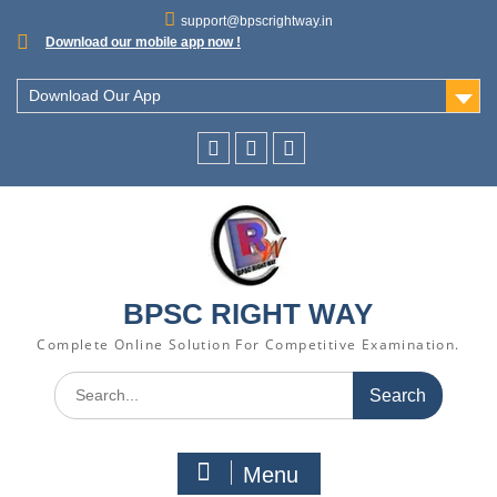
support@bpscrightway.in
Download our mobile app now !
Download Our App
BPSC RIGHT WAY
Complete Online Solution For Competitive Examination.
Menu