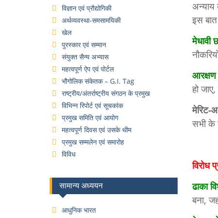
अन्याय 
विज्ञान एवं प्रौद्योगिकी
इस बात 
अर्थव्यवस्था-समसामयिकी
खेल
मेधावी 
पुरस्कार एवं सम्मान
नौकरियो
संयुक्त सैन्य अभ्यास
महत्वपूर्ण ऐप एवं पोर्टल
आरक्षण
भौगोलिक संकेतक – G.I. Tag
हो जाए,
राष्ट्रीय/अंतर्राष्ट्रीय संगठन के प्रमुख
विभिन्न रिपोर्ट एवं सूचकांक
मेरिट-आ
प्रमुख समिति एवं आयोग
सभी के
महत्वपूर्ण दिवस एवं उसके थीम
प्रमुख सम्मलेन एवं समारोह
विविध
विरोध प्
ढाका विश
सामान्य अध्ययन
बना, जह
आधुनिक भारत