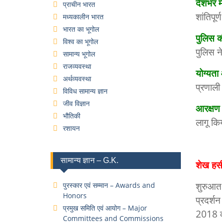
देशभर मे
प्राचीन भारत
शांतिपूर
मध्यकालीन भारत
भारत का भूगोल
पुलिस की
विश्व का भूगोल
पुलिस न
सामान्य भूगोल
राजव्यवस्था
योग्यता
अर्थव्यवस्था
प्रणाली
विविध सामान्य ज्ञान
जीव विज्ञान
आरक्षण
भौतिकी
लागू क
रशायन
सामान्य ज्ञान – G.K.
शेख हसी
शुरुआत 
पुरस्कार एवं सम्मान – Awards and
Honors
प्रदर्श
प्रमुख समिति एवं आयोग – Major
2018 को
Committees and Commissions