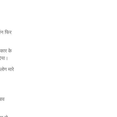
्शन फिर
रकार के
दिया।
लोग मारे
बाव