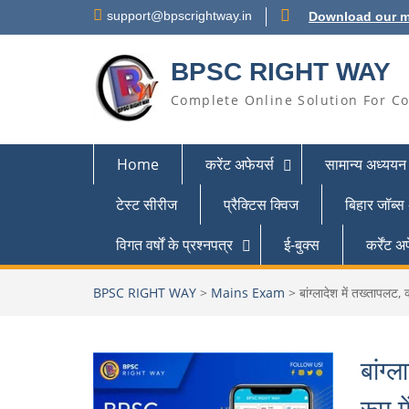
support@bpscrightway.in
Download our m
BPSC RIGHT WAY
Complete Online Solution For Co
Home
करेंट अफेयर्स
सामान्य अध्ययन
टेस्ट सीरीज
प्रैक्टिस क्विज
बिहार जॉब्स
विगत वर्षों के प्रश्नपत्र
ई-बुक्स
कर्रेंट
BPSC RIGHT WAY
>
Mains Exam
>
बांग्लादेश में तख्तापलट, 
बांग्