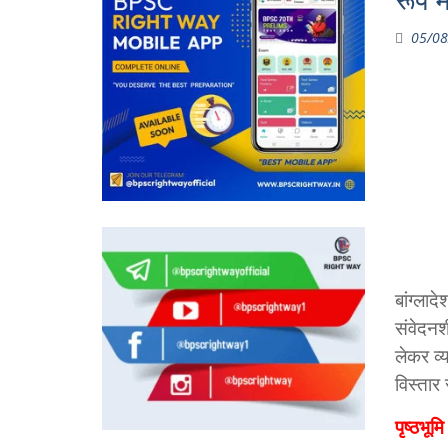
रूप मे
05/08
बांग्ला
संवेदनशी
लेकर व
विस्तार 
पृष्ठभूमि