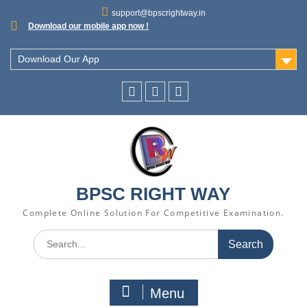
support@bpscrightway.in
Download our mobile app now !
Download Our App
BPSC RIGHT WAY
Complete Online Solution For Competitive Examination.
Menu