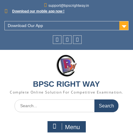
support@bpscrightway.in
Download our mobile app now !
Download Our App
BPSC RIGHT WAY
Complete Online Solution For Competitive Examination.
Menu