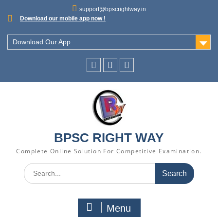
support@bpscrightway.in
Download our mobile app now !
Download Our App
BPSC RIGHT WAY
Complete Online Solution For Competitive Examination.
Menu