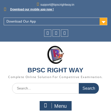
support@bpscrightway.in
Download our mobile app now !
Download Our App
BPSC RIGHT WAY
Complete Online Solution For Competitive Examination.
Menu