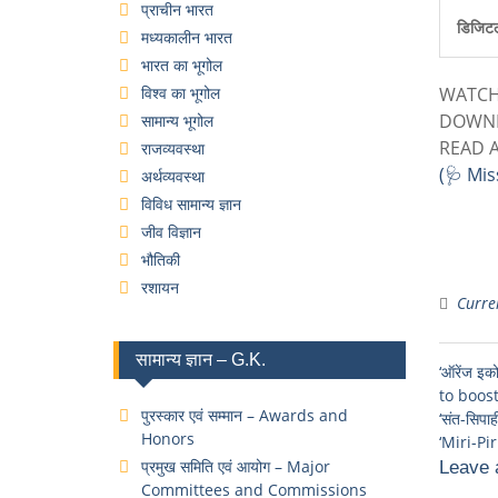
प्राचीन भारत
डिजिट
मध्यकालीन भारत
भारत का भूगोल
विश्व का भूगोल
WATCH
DOWNL
सामान्य भूगोल
READ 
राजव्यवस्था
(🩺 Mis
अर्थव्यवस्था
विविध सामान्य ज्ञान
जीव विज्ञान
भौतिकी
रशायन
Curren
सामान्य ज्ञान – G.K.
‘ऑरेंज इक
to boos
पुरस्कार एवं सम्मान – Awards and
‘संत-सिपा
Honors
‘Miri-Piri
प्रमुख समिति एवं आयोग – Major
Leave 
Committees and Commissions