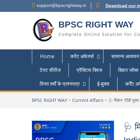
support@bpscrightway.in
Download our m
BPSC RIGHT WAY
Complete Online Solution For Co
Home
करेंट अफेयर्स
सामान्य अध्ययन
टेस्ट सीरीज
प्रैक्टिस क्विज
बिहार जॉब्स
विगत वर्षों के प्रश्नपत्र
ई-बुक्स
कर्रेंट
BPSC RIGHT WAY
>
Current Affairs
>
🩺 मिशन ‘टीबी मुक
🩺 म