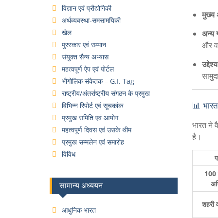
विज्ञान एवं प्रौद्योगिकी
मुख्य
अर्थव्यवस्था-समसामयिकी
खेल
अन्य 
पुरस्कार एवं सम्मान
और वर
संयुक्त सैन्य अभ्यास
उद्देश्य
महत्वपूर्ण ऐप एवं पोर्टल
सामु
भौगोलिक संकेतक – G.I. Tag
राष्ट्रीय/अंतर्राष्ट्रीय संगठन के प्रमुख
विभिन्न रिपोर्ट एवं सूचकांक
📊 भारत 
प्रमुख समिति एवं आयोग
भारत ने व
महत्वपूर्ण दिवस एवं उसके थीम
है।
प्रमुख सम्मलेन एवं समारोह
विविध
100 
अभ
सामान्य अध्ययन
शहरी व
आधुनिक भारत