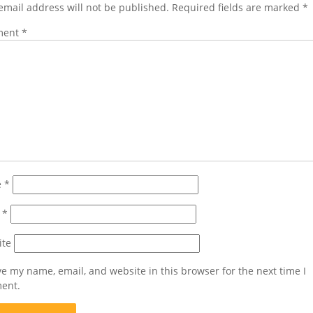
email address will not be published.
Required fields are marked
*
ment
*
e
*
l
*
ite
e my name, email, and website in this browser for the next time I
ent.