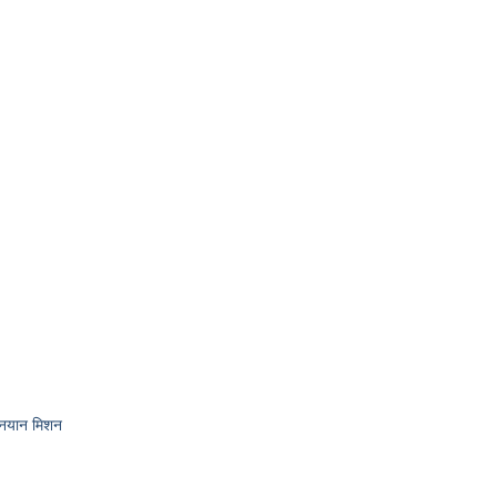
गनयान मिशन