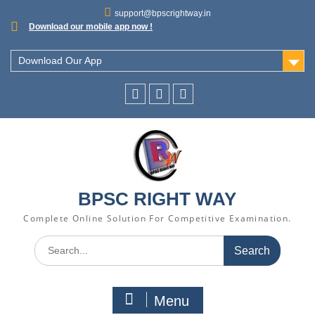
support@bpscrightway.in
Download our mobile app now !
Download Our App
BPSC RIGHT WAY
Complete Online Solution For Competitive Examination.
Menu