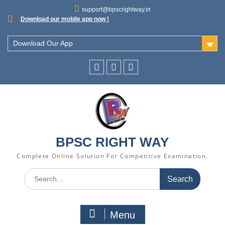
support@bpscrightway.in
Download our mobile app now !
Download Our App
BPSC RIGHT WAY
Complete Online Solution For Competitive Examination.
Menu