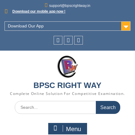
support@bpscrightway.in
Download our mobile app now !
Download Our App
BPSC RIGHT WAY
Complete Online Solution For Competitive Examination.
Menu