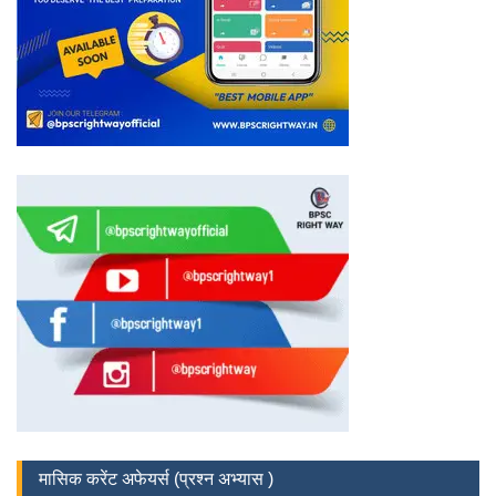
मासिक करेंट अफेयर्स (प्रश्न अभ्यास )