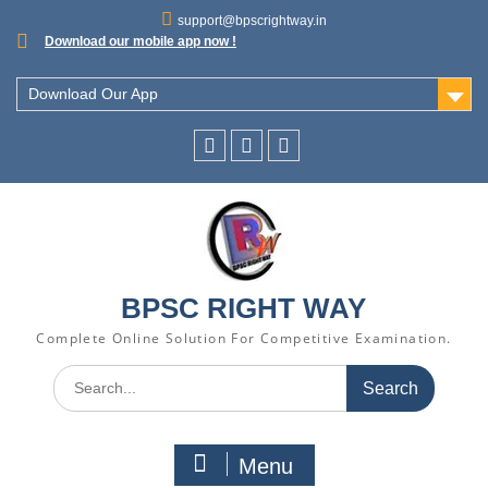
support@bpscrightway.in
Download our mobile app now !
Download Our App
BPSC RIGHT WAY
Complete Online Solution For Competitive Examination.
Menu