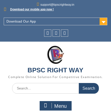
support@bpscrightway.in
Download our mobile app now !
Download Our App
BPSC RIGHT WAY
Complete Online Solution For Competitive Examination.
Menu