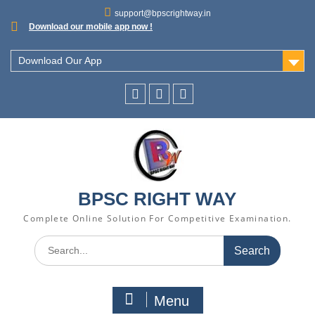
support@bpscrightway.in
Download our mobile app now !
Download Our App
BPSC RIGHT WAY
Complete Online Solution For Competitive Examination.
Menu