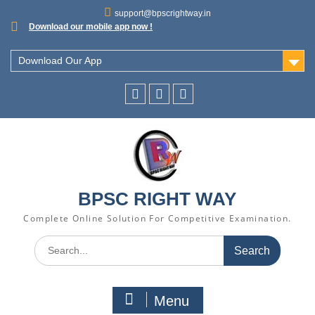
support@bpscrightway.in
Download our mobile app now !
Download Our App
BPSC RIGHT WAY
Complete Online Solution For Competitive Examination.
Menu