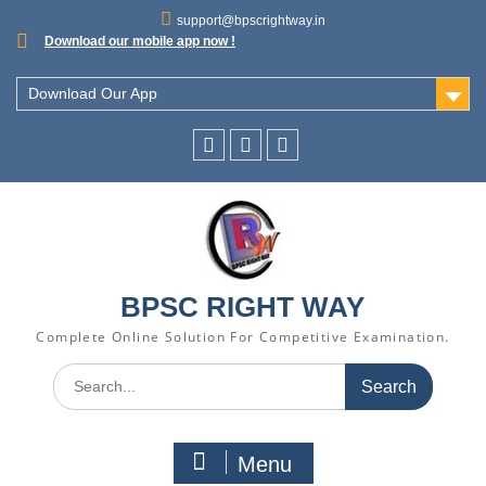
support@bpscrightway.in
Download our mobile app now !
Download Our App
BPSC RIGHT WAY
Complete Online Solution For Competitive Examination.
Menu