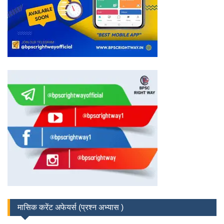
मासिक करेंट अफेयर्स (प्रश्न अभ्यास )