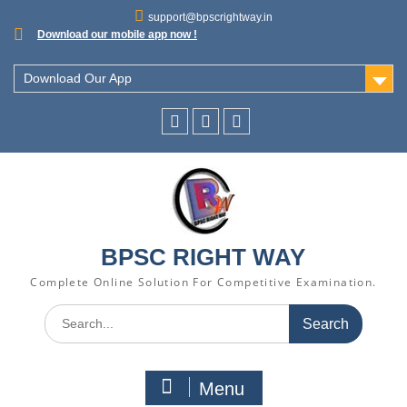
support@bpscrightway.in
Download our mobile app now !
Download Our App
BPSC RIGHT WAY
Complete Online Solution For Competitive Examination.
Menu