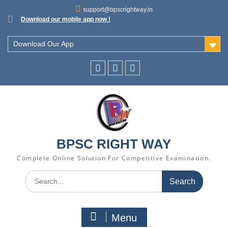
support@bpscrightway.in
Download our mobile app now !
Download Our App
BPSC RIGHT WAY
Complete Online Solution For Competitive Examination.
Menu