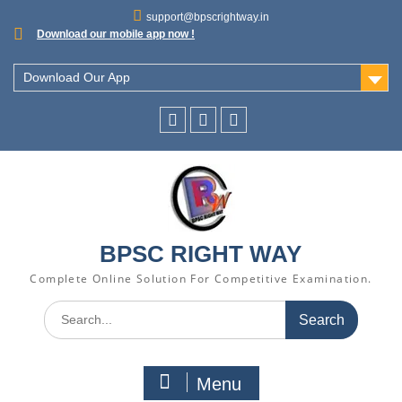
support@bpscrightway.in
Download our mobile app now !
Download Our App
BPSC RIGHT WAY
Complete Online Solution For Competitive Examination.
Menu