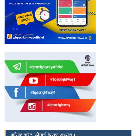
मासिक करेंट अफेयर्स (प्रश्न अभ्यास )