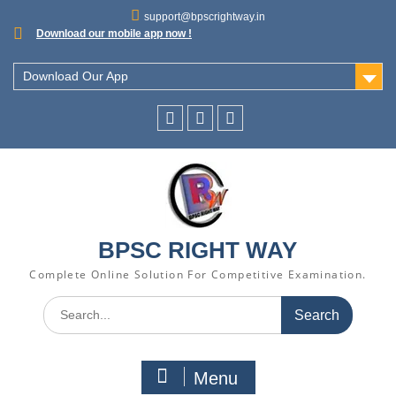
support@bpscrightway.in
Download our mobile app now !
Download Our App
BPSC RIGHT WAY
Complete Online Solution For Competitive Examination.
Menu