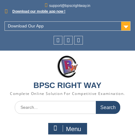
support@bpscrightway.in
Download our mobile app now !
Download Our App
BPSC RIGHT WAY
Complete Online Solution For Competitive Examination.
Menu