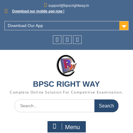
support@bpscrightway.in
Download our mobile app now !
Download Our App
BPSC RIGHT WAY
Complete Online Solution For Competitive Examination.
Menu