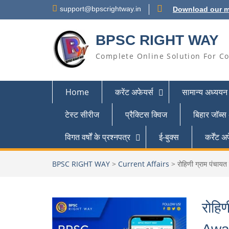
support@bpscrightway.in
Download our m
BPSC RIGHT WAY
Complete Online Solution For Co
Home
करेंट अफेयर्स
सामान्य अध्ययन
टेस्ट सीरीज
प्रैक्टिस क्विज
बिहार जॉब्स
विगत वर्षों के प्रश्नपत्र
ई-बुक्स
कर्रेंट
BPSC RIGHT WAY
>
Current Affairs
>
रोहिणी ग्राम पंचा
रोहि