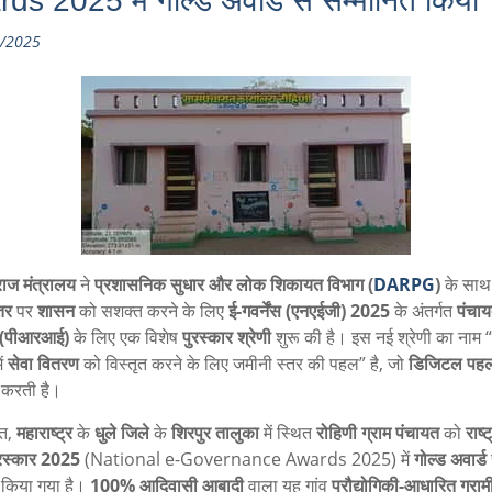
ds 2025 में गोल्ड अवार्ड से सम्मानित किया
/2025
राज मंत्रालय
ने
प्रशासनिक सुधार और लोक शिकायत विभाग (
DARPG
)
के साथ
तर
पर
शासन
को सशक्त करने के लिए
ई-गवर्नेंस (एनएईजी) 2025
के अंतर्गत
पंचाय
ं (पीआरआई)
के लिए एक विशेष
पुरस्कार श्रेणी
शुरू की है। इस नई श्रेणी का नाम “
ें
सेवा वितरण
को विस्तृत करने के लिए जमीनी स्तर की पहल” है, जो
डिजिटल पहल
 करती है।
त,
महाराष्ट्र
के
धुले जिले
के
शिरपुर तालुका
में स्थित
रोहिणी ग्राम पंचायत
को
राष्
पुरस्कार 2025
(National e-Governance Awards 2025) में
गोल्ड अवार्ड
 किया गया है।
100% आदिवासी आबादी
वाला यह गांव
प्रौद्योगिकी-आधारित ग्र