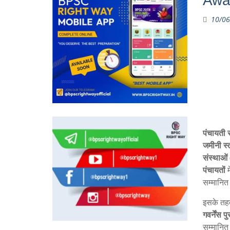
Awar
10/06
पंचायती 
जमीनी स्
संस्थाओ
पंचायतों
म
सम्मानित
इसके तह
गवर्नेंस 
सम्मानित