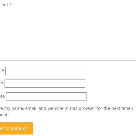
ment
*
e
*
l
*
ite
e my name, email, and website in this browser for the next time I
ent.