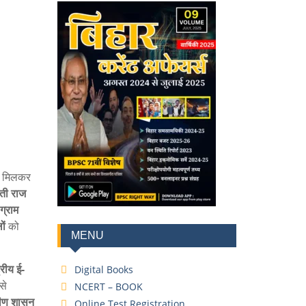
 मिलकर
ती राज
ग्राम
ों
को
MENU
ट्रीय ई-
Digital Books
से
NCERT – BOOK
ामीण शासन
Online Test Registration