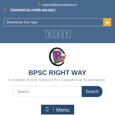
support@bpscrightway.in
Download our mobile app now !
Download Our App
BPSC RIGHT WAY
Complete Online Solution For Competitive Examination.
Menu