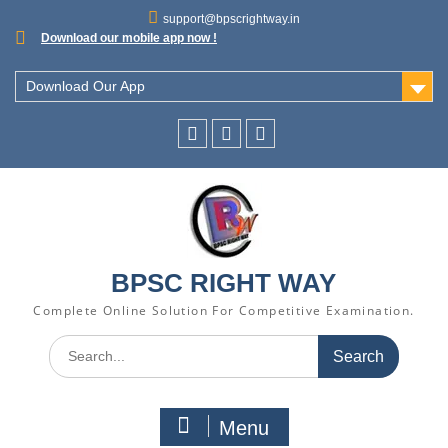
support@bpscrightway.in
Download our mobile app now !
Download Our App
BPSC RIGHT WAY
Complete Online Solution For Competitive Examination.
Menu