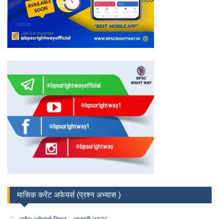
मासिक करेंट अफेयर्स (प्रश्न अभ्यास )