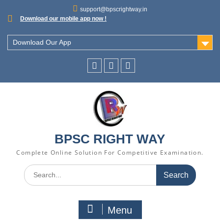
support@bpscrightway.in
Download our mobile app now !
Download Our App
BPSC RIGHT WAY
Complete Online Solution For Competitive Examination.
Menu