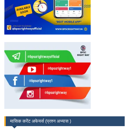
मासिक करेंट अफेयर्स (प्रश्न अभ्यास )