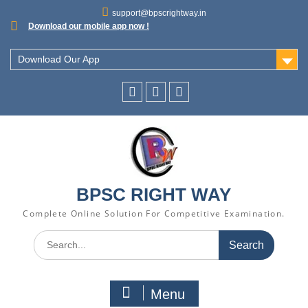
support@bpscrightway.in
Download our mobile app now !
Download Our App
BPSC RIGHT WAY
Complete Online Solution For Competitive Examination.
Menu