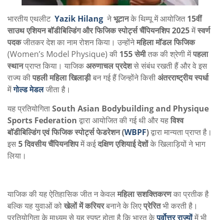
भारतीय एथलीट
Yazik Hilang
ने
भूटान
के थिम्पू में आयोजित
15वीं
साउथ एशियन बॉडीबिल्डिंग और फिजिक स्पोर्ट्स चैंपियनशिप 2025
में
स्वर्ण
पदक
जीतकर देश का नाम रोशन किया। उन्होंने
महिला मॉडल फिजिक
(Women’s Model Physique) की
155 सेमी
तक की श्रेणी में
पहला
स्थान
प्राप्त किया। याजिक
अरुणाचल प्रदेश
से संबंध रखती हैं और वे इस
राज्य की
पहली महिला खिलाड़ी
बन गई हैं जिन्होंने किसी
अंतरराष्ट्रीय स्पर्धा
में
गोल्ड मेडल
जीता है।
यह प्रतियोगिता
South Asian Bodybuilding and Physique
Sports Federation
द्वारा आयोजित की गई थी और यह
विश्व
बॉडीबिल्डिंग एवं फिजिक स्पोर्ट्स फेडरेशन (
WBPF
)
द्वारा मान्यता प्राप्त है।
इस
5 दिवसीय चैंपियनशिप
में कई
दक्षिण एशियाई देशों
के खिलाड़ियों ने भाग
लिया।
याजिक की यह ऐतिहासिक जीत न केवल
महिला सशक्तिकरण
का प्रतीक है
बल्कि यह युवाओं को
खेलों में करियर
बनाने के लिए
प्रेरित
भी करती है।
प्रतियोगिता के माध्यम से यह स्पष्ट होता है कि भारत के
पूर्वोत्तर राज्यों
में भी