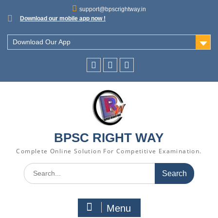
support@bpscrightway.in
Download our mobile app now !
Download Our App
BPSC RIGHT WAY
Complete Online Solution For Competitive Examination.
Menu