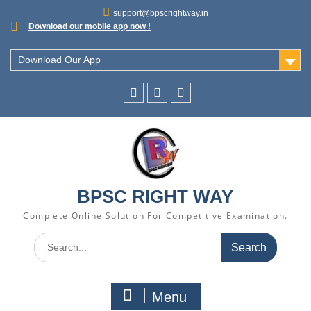
support@bpscrightway.in
Download our mobile app now !
Download Our App
BPSC RIGHT WAY
Complete Online Solution For Competitive Examination.
Menu