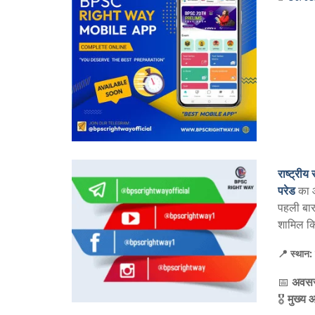
राष्ट्री
परेड
का 
पहली बा
शामिल क
📍
स्थान:
📅
अवस
🎖️
मुख्य 