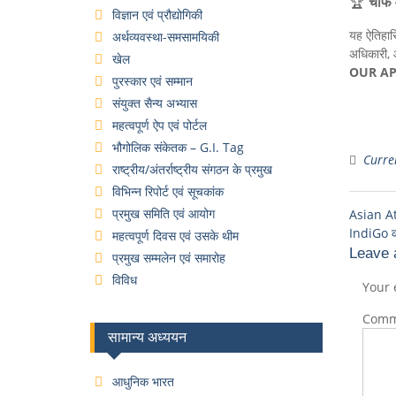
🏆
चीफ 
विज्ञान एवं प्रौद्योगिकी
यह ऐतिहा
अर्थव्यवस्था-समसामयिकी
अधिकारी, औ
खेल
OUR A
पुरस्कार एवं सम्मान
संयुक्त सैन्य अभ्यास
महत्वपूर्ण ऐप एवं पोर्टल
भौगोलिक संकेतक – G.I. Tag
Curren
राष्ट्रीय/अंतर्राष्ट्रीय संगठन के प्रमुख
विभिन्न रिपोर्ट एवं सूचकांक
प्रमुख समिति एवं आयोग
Asian Ath
IndiGo को
महत्वपूर्ण दिवस एवं उसके थीम
Leave 
प्रमुख सम्मलेन एवं समारोह
विविध
Your 
Com
सामान्य अध्ययन
आधुनिक भारत