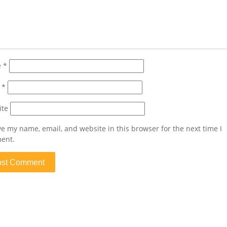
e
*
l
*
ite
e my name, email, and website in this browser for the next time I
ent.