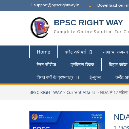
support@bpscrightway.in
Download our m
BPSC RIGHT WAY
Complete Online Solution For Co
Home
करेंट अफेयर्स
सामान्य अध्ययन
टेस्ट सीरीज
प्रैक्टिस क्विज
बिहार जॉब्स
विगत वर्षों के प्रश्नपत्र
ई-बुक्स
कर्रेंट
BPSC RIGHT WAY
>
Current Affairs
>
NDA से 17 महिला क
NDA 
30/05