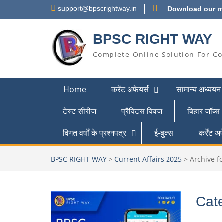
support@bpscrightway.in
Download our m
BPSC RIGHT WAY
Complete Online Solution For Co
Home
करेंट अफेयर्स
सामान्य अध्ययन
टेस्ट सीरीज
प्रैक्टिस क्विज
बिहार जॉब्स
विगत वर्षों के प्रश्नपत्र
ई-बुक्स
कर्रेंट
BPSC RIGHT WAY
>
Current Affairs 2025
>
Archive f
Cat