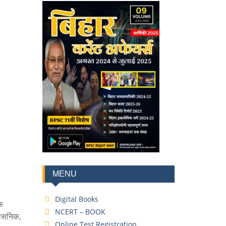
MENU
Digital Books
े
NCERT – BOOK
रशासनिक,
Online Test Registration