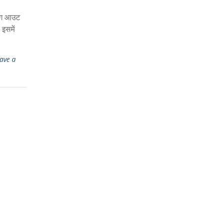
िंग आउट
इसमें
ave a