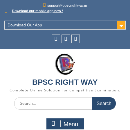
support@bpscrightway.in
Download our mobile app now !
Download Our App
BPSC RIGHT WAY
Complete Online Solution For Competitive Examination.
Menu