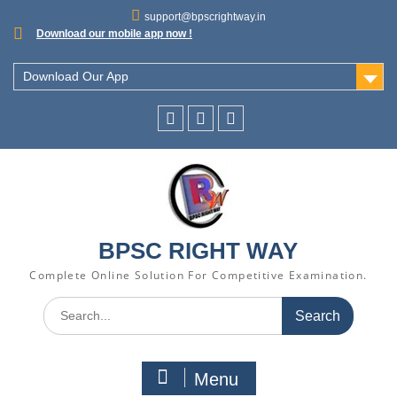
support@bpscrightway.in
Download our mobile app now !
Download Our App
BPSC RIGHT WAY
Complete Online Solution For Competitive Examination.
Menu