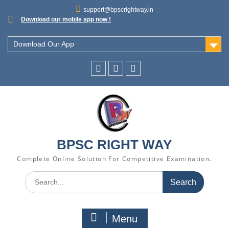
support@bpscrightway.in
Download our mobile app now !
Download Our App
BPSC RIGHT WAY
Complete Online Solution For Competitive Examination.
Menu