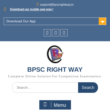
support@bpscrightway.in
Download our mobile app now !
Download Our App
BPSC RIGHT WAY
Complete Online Solution For Competitive Examination.
Menu