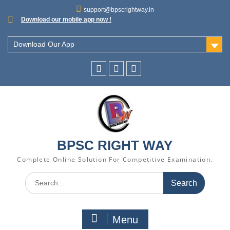
support@bpscrightway.in
Download our mobile app now !
Download Our App
BPSC RIGHT WAY
Complete Online Solution For Competitive Examination.
Menu