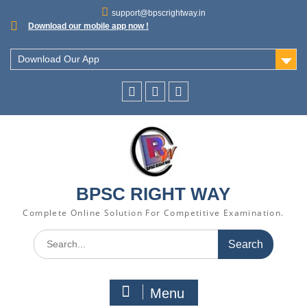
support@bpscrightway.in
Download our mobile app now !
Download Our App
BPSC RIGHT WAY
Complete Online Solution For Competitive Examination.
Menu