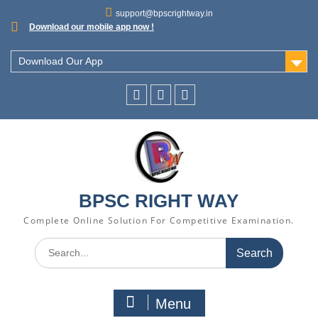
support@bpscrightway.in
Download our mobile app now !
Download Our App
BPSC RIGHT WAY
Complete Online Solution For Competitive Examination.
Menu