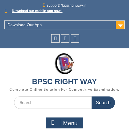
support@bpscrightway.in
Download our mobile app now !
Download Our App
BPSC RIGHT WAY
Complete Online Solution For Competitive Examination.
Menu