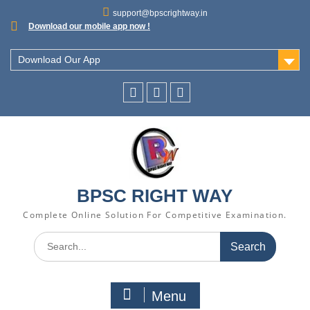
support@bpscrightway.in
Download our mobile app now !
Download Our App
BPSC RIGHT WAY
Complete Online Solution For Competitive Examination.
Menu