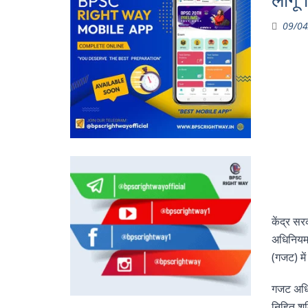
लागू 
09/04
केंद्र स
अधिनियम र
(गजट) मे
गजट अधिस
निहित शक