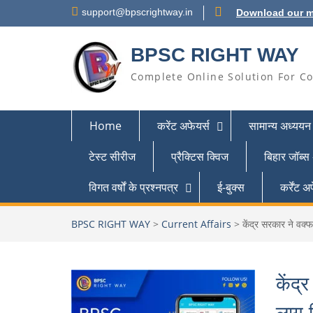
support@bpscrightway.in
Download our m
BPSC RIGHT WAY
Complete Online Solution For Co
Home
करेंट अफेयर्स
सामान्य अध्ययन
टेस्ट सीरीज
प्रैक्टिस क्विज
बिहार जॉब्स
विगत वर्षों के प्रश्नपत्र
ई-बुक्स
कर्रेंट
BPSC RIGHT WAY
>
Current Affairs
>
केंद्र सरकार ने वक
केंद