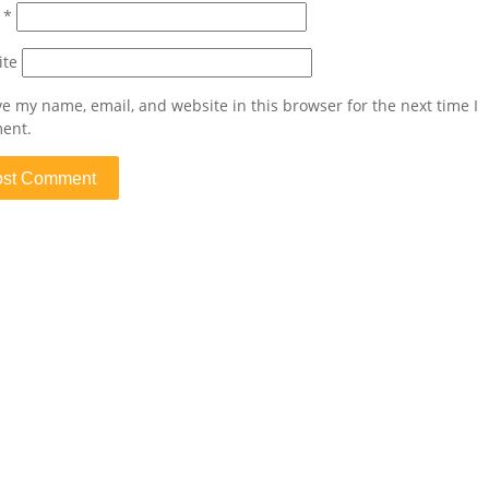
l
*
ite
e my name, email, and website in this browser for the next time I
ent.