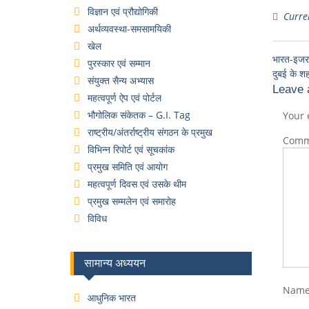
विज्ञान एवं प्रौद्योगिकी
Curren
अर्थव्यवस्था-समसामयिकी
खेल
भारत-इजराइ
पुरस्कार एवं सम्मान
दुबई के शह
संयुक्त सैन्य अभ्यास
Leave 
महत्वपूर्ण ऐप एवं पोर्टल
भौगोलिक संकेतक – G.I. Tag
Your 
राष्ट्रीय/अंतर्राष्ट्रीय संगठन के प्रमुख
Com
विभिन्न रिपोर्ट एवं सूचकांक
प्रमुख समिति एवं आयोग
महत्वपूर्ण दिवस एवं उसके थीम
प्रमुख सम्मलेन एवं समारोह
विविध
सामान्य अध्ययन
Nam
आधुनिक भारत