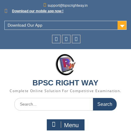
support@bpscrightway.in
Download our mobile app now !
Download Our App
BPSC RIGHT WAY
Complete Online Solution For Competitive Examination.
Menu