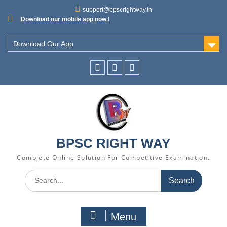
support@bpscrightway.in
Download our mobile app now !
Download Our App
BPSC RIGHT WAY
Complete Online Solution For Competitive Examination.
Menu