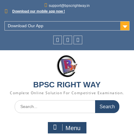
support@bpscrightway.in
Download our mobile app now !
Download Our App
BPSC RIGHT WAY
Complete Online Solution For Competitive Examination.
Menu