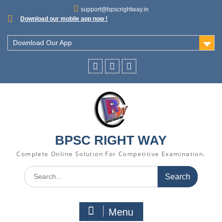
support@bpscrightway.in
Download our mobile app now !
Download Our App
BPSC RIGHT WAY
Complete Online Solution For Competitive Examination.
Menu