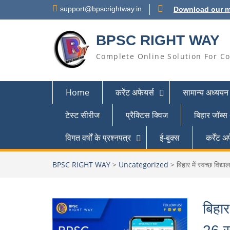
support@bpscrightway.in
Download our m
BPSC RIGHT WAY
Complete Online Solution For Co
Home
करेंट अफेयर्स
सामान्य अध्ययन
टेस्ट सीरीज
प्रैक्टिस क्विज
बिहार जॉब्स
विगत वर्षों के प्रश्नपत्र
ई-बुक्स
कर्रेंट
BPSC RIGHT WAY
>
Uncategorized
>
बिहार में स्वच्छ विद्
बिहार