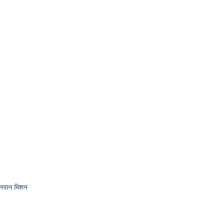
गनयान मिशन