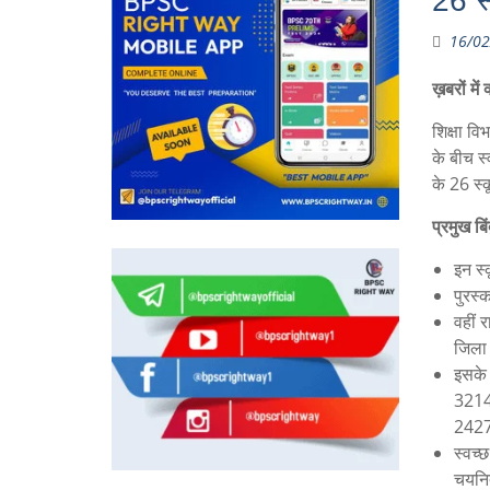
26 स
16/02
ख़बरों में क
शिक्षा वि
के बीच स
के 26 स्
प्रमुख बिंद
इन स्क
पुरस्
वहीं र
जिला 
इसके 
3214 
2427
स्वच्
चयनित