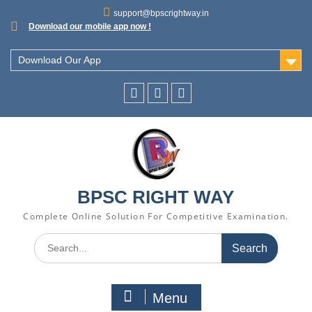
support@bpscrightway.in
Download our mobile app now !
Download Our App
BPSC RIGHT WAY
Complete Online Solution For Competitive Examination.
Menu