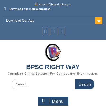
support@bpscrightway.in
Download our mobile app now !
Download Our App
BPSC RIGHT WAY
Complete Online Solution For Competitive Examination.
Menu